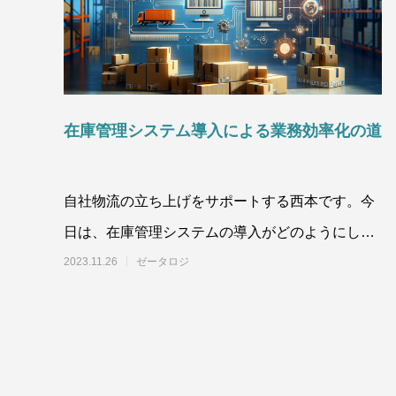
在庫管理システム導入による業務効率化の道
自社物流の立ち上げをサポートする西本です。今
日は、在庫管理システムの導入がどのようにして
中小企業の業務効率化に貢献するのか、具体例を
2023.11.26
ゼータロジ