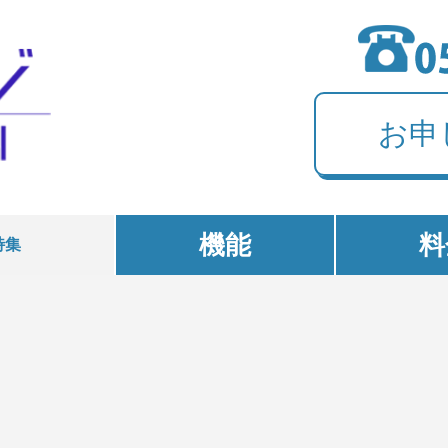
お申
機能
料
特集