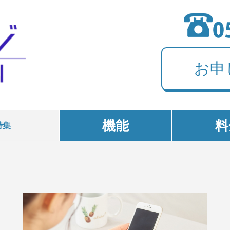
お申
機能
料
特集