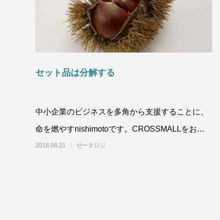
セット品は分解する
中小企業のビジネスを多角から支援することに、
命を燃やすnishimotoです。CROSSMALLをお使
いの方に読んで頂きたくて書きま
2018.08.21
ゼータロジ