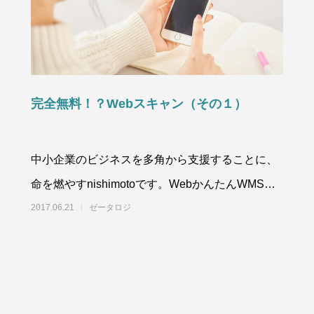
完全無料！？Webスキャン（その１）
中小企業のビジネスを多角から支援することに、
命を燃やすnishimotoです。WebかんたんWMSの
強力な相棒をご紹介します。
2017.06.21
ゼータロジ