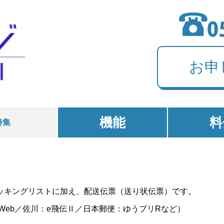
お申
機能
料
特集
ッキングリストに加え、配送伝票（送り状伝票）です。
Web／佐川：e飛伝Ⅱ／日本郵便：ゆうプリRなど）