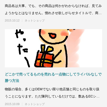
商品名は大事。でも、その商品は何かがわからなければ、見てみ
ようかなとはなりません。惚れさせ欲しがらせタイトルで、商品
ページへ必ず誘導
2015.10.12
ネットショップ
どこかで売ってるものを売れる一点物にしてライバルなしで
勝つ方法
物販の場合、多くはOEMでない限り他店舗と同じものを取り扱
うことになります。ただ陳列しているだけでは、数あるECショ
ップに埋もれてしまい
2015.10.09
ネットショップ