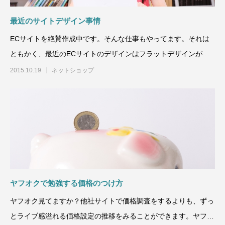
最近のサイトデザイン事情
ECサイトを絶賛作成中です。そんな仕事もやってます。それは
ともかく、最近のECサイトのデザインはフラットデザインが主
流ですね。まだ古
2015.10.19
ネットショップ
ヤフオクで勉強する価格のつけ方
ヤフオク見てますか？他社サイトで価格調査をするよりも、ずっ
とライブ感溢れる価格設定の推移をみることができます。ヤフオ