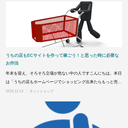
うちの店もECサイトを作って稼ごう！と思った時に必要な
お作法
年末を迎え、そろそろ立場が危ない中の人ですこんにちは。本日
は「うちの店もホームページでショッピング出来たらもっと売れ
るんじゃね？」と、ネ
2015.12.13
ネットショップ