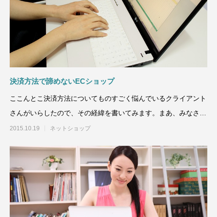
決済方法で諦めないECショップ
ここんとこ決済方法についてものすごく悩んでいるクライアント
さんがいらしたので、その経緯を書いてみます。まあ、みなさ
ん、そんなに決済方法で
2015.10.19
ネットショップ