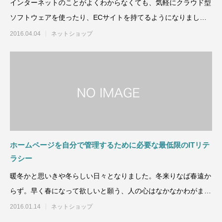
インターネットのことがよくわからなくても、気軽にクラウド型
ソフトウェアを使ったり、ECサイトを持てるようになりまし
た。しかし、そのE
2016.04.04
ネットショップ
ホームページを自分で管理するために必要な最低限のITリテ
ラシー
暖冬かと思いきや冬らしい日々となりました。冬来りなば春遠か
らず。早く春になって欲しいと願う、人の心はなかなかわがまま
です。
2016.01.14
ネットショップ