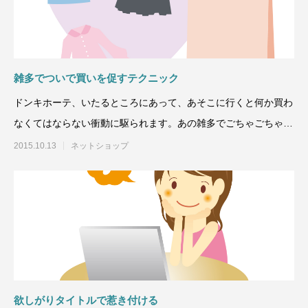
雑多でついで買いを促すテクニック
ドンキホーテ、いたるところにあって、あそこに行くと何か買わ
なくてはならない衝動に駆られます。あの雑多でごちゃごちゃし
てて何が売りたいのか
2015.10.13
ネットショップ
欲しがりタイトルで惹き付ける