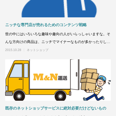
ニッチな専門店が売れるためのコンテンツ戦略
世の中にはいろいろな趣味や趣向の人がいらっしゃいますな。そ
んな方向けの商品は、ニッチでマイナーなものが多かったりしま
す。そんな、ニッ
2015.10.28
ネットショップ
既存のネットショップサービスに絶対必要だけどないもの