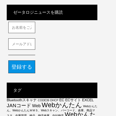
ゼータロジニュースを購読
お
名
前
を
メ
ご
ー
入
ル
力
ア
く
ド
だ
レ
さ
ス
い
を
*
ご
入
タグ
力
く
Bluetoothスキャナ
EC
ECサイト
EXCEL
CODE39
DHCP
だ
Webかんたん
JANコード
Web
Webかんた
さ
ん、WebかんたんＷＭＳ、Webスキャン、バーコード、倉庫、商品マ
い
Webかんた
スタ、在庫管理、検品、物流倉庫、自社物流