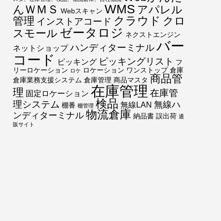
*
WMS
んＷＭＳ
アパレル
Webスキャン
クラウド
管理
クロ
インストアコード
ゼータロジ
スモール
ネクストエンジン
バー
ハンディターミナル
ネットショップ
コード
ピッキングリスト
ピッキング
フ
リーロケーション
ロケーション
ワンストップ
倉庫
ロケ
商品管
倉庫業務支援システム
倉庫管理
商品マスタ
在庫管理
理
在庫管
固定ロケーション
検品
理システム
無線ハ
無線LAN
棚番
棚管理
物流倉庫
ンディターミナル
納品書
誤出荷
通
販サイト