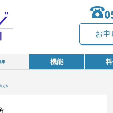
お申
機能
料
特集
考え方
方