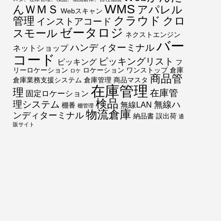
*
WMS
んＷＭＳ
アパレル
Webスキャン
クラウド
管理
クロ
インストアコード
ゼータロジ
スモール
ネクストエンジン
バー
ハンディターミナル
ネットショップ
コード
ピッキングリスト
ピッキング
フ
リーロケーション
ロケーション
ワンストップ
倉庫
ロケ
商品管
倉庫業務支援システム
倉庫管理
商品マスタ
在庫管理
理
在庫管
固定ロケーション
検品
理システム
無線ハ
無線LAN
棚番
棚管理
物流倉庫
ンディターミナル
納品書
誤出荷
通
販サイト