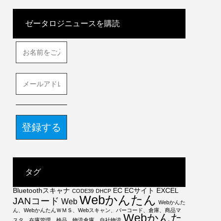
ゼータロジニュースを購読
お
名
前
を
メ
ご
ー
入
ル
力
ア
く
ド
だ
レ
さ
ス
い
を
*
ご
入
タグ
力
く
Bluetoothスキャナ
EC
ECサイト
EXCEL
CODE39
DHCP
だ
Webかんたん
JANコード
Web
Webかんた
さ
ん、WebかんたんＷＭＳ、Webスキャン、バーコード、倉庫、商品マ
い
Webかんた
スタ、在庫管理、検品、物流倉庫、自社物流