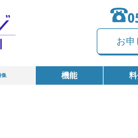
お申
機能
料
特集