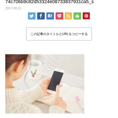
74c706b9c82d53324e08733837931ca5_s
2017.06.21
この記事のタイトルとURLをコピーする