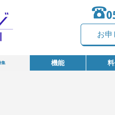
お申
機能
料
特集