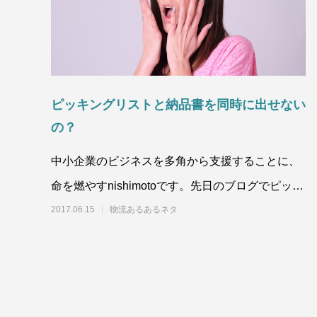
ピッキングリストと納品書を同時に出せない
の？
中小企業のビジネスを多角から支援することに、
命を燃やすnishimotoです。先日のブログでピッキ
ングリストを納品書に出来な
2017.06.15
物流あるあるネタ