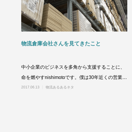
物流倉庫会社さんを見てきたこと
中小企業のビジネスを多角から支援することに、
命を燃やすnishimotoです。僕は30年近くの営業経
験の中で、いくつかの物流倉庫会社
2017.06.13
物流あるあるネタ