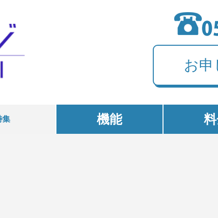
お申
機能
料
特集