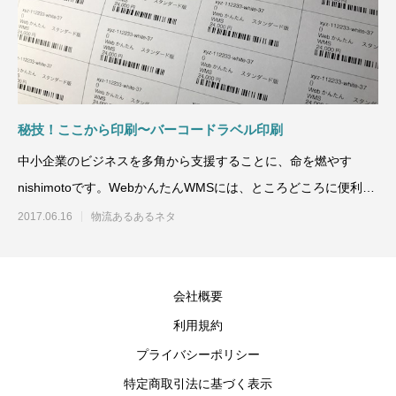
秘技！ここから印刷〜バーコードラベル印刷
中小企業のビジネスを多角から支援することに、命を燃やす
nishimotoです。WebかんたんWMSには、ところどころに便利機
能が施さ
2017.06.16
物流あるあるネタ
会社概要
利用規約
プライバシーポリシー
特定商取引法に基づく表示