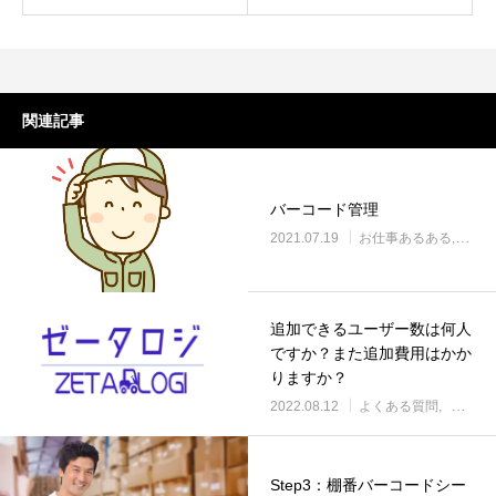
関連記事
バーコード管理
2021.07.19
お仕事あるある
もっ
追加できるユーザー数は何人
ですか？また追加費用はかか
りますか？
2022.08.12
よくある質問
ゼータ
Step3：棚番バーコードシー