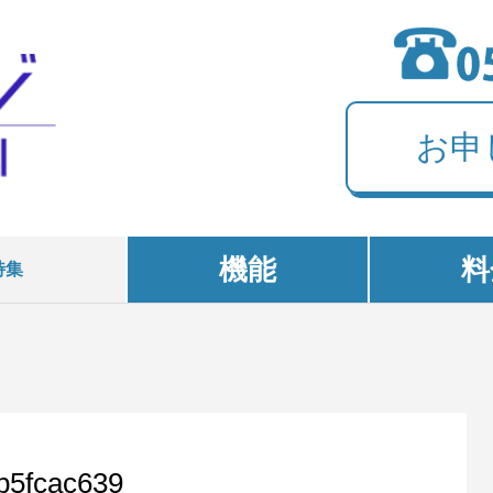
お申
機能
料
特集
b5fcac639