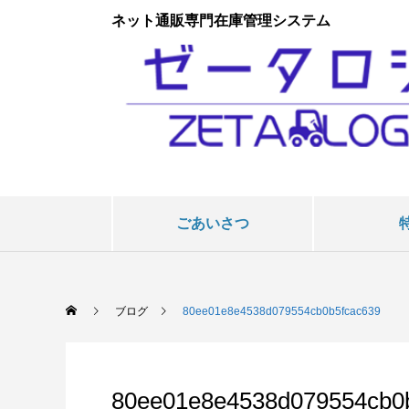
ネット通販専門在庫管理システム
ごあいさつ
ブログ
80ee01e8e4538d079554cb0b5fcac639
80ee01e8e4538d079554cb0