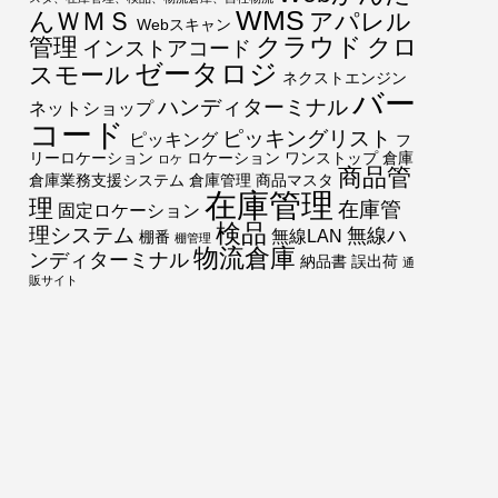
*
WMS
んＷＭＳ
アパレル
Webスキャン
クラウド
管理
クロ
インストアコード
ゼータロジ
スモール
ネクストエンジン
バー
ハンディターミナル
ネットショップ
コード
ピッキングリスト
ピッキング
フ
リーロケーション
ロケーション
ワンストップ
倉庫
ロケ
商品管
倉庫業務支援システム
倉庫管理
商品マスタ
在庫管理
理
在庫管
固定ロケーション
検品
理システム
無線ハ
無線LAN
棚番
棚管理
物流倉庫
ンディターミナル
納品書
誤出荷
通
販サイト