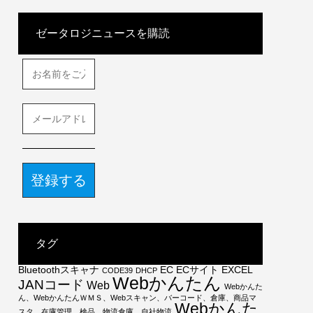
ゼータロジニュースを購読
お
名
前
を
メ
ご
ー
入
ル
力
ア
く
ド
だ
レ
さ
ス
い
を
*
ご
入
タグ
力
く
Bluetoothスキャナ
EC
ECサイト
EXCEL
CODE39
DHCP
だ
Webかんたん
JANコード
Web
Webかんた
さ
ん、WebかんたんＷＭＳ、Webスキャン、バーコード、倉庫、商品マ
い
Webかんた
スタ、在庫管理、検品、物流倉庫、自社物流