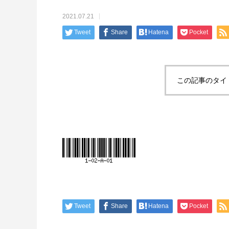
2021.07.21
Tweet
Share
Hatena
Pocket
この記事のタイ
Tweet
Share
Hatena
Pocket