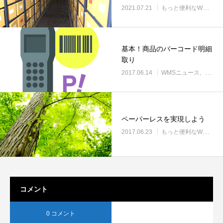
2021.07.21
もっと便利なWMS使いこなし
基本！商品のバーコード明細
取り
2017.06.14
WMSニュース
もっと
ペーパーレスを実現しよう
2017.06.23
もっと便利なWMS使いこなし
コメント
0 コメント