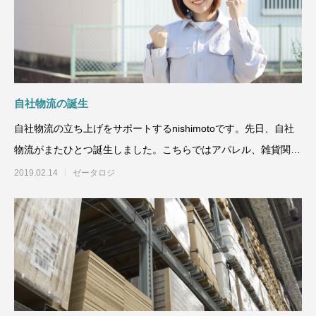
自社物流の誕生
自社物流の立ち上げをサポートするnishimotoです。先日、自社
物流がまたひとつ誕生しました。こちらではアパレル、雑貨関係
を取
2019.02.14
ゼータロジ