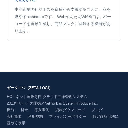
あるあるネタ
中小企業のビジネスを多角から支援することに、命を
燃やすnishimotoです。 WebかんたんWMSには、バー
コードを自動生成し、商品マスタに登録する機能があ
ります。
ゼータロジ（ZETA LOGI）
EC・ネット通販専門 クラウド在庫管理システム
2013年サービス開始／Network & System Produce Inc.
機能
料金
導入事例
資料ダウンロード
ブログ
会社概要
利用規約
プライバシーポリシー
特定商取引法に
基づく表示