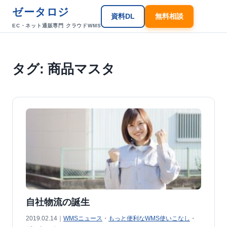
ゼータロジ
資料DL
無料相談
EC・ネット通販専門 クラウドWMS
タグ:
商品マスタ
自社物流の誕生
2019.02.14｜
WMSニュース
・
もっと便利なWMS使いこなし
・