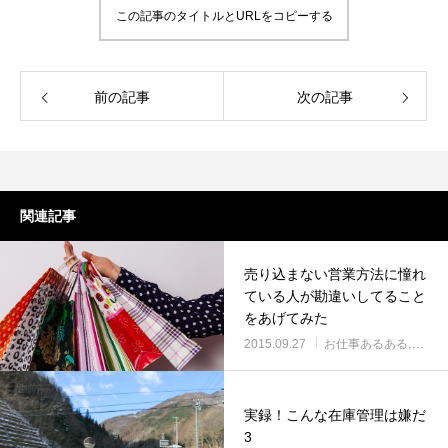
この記事のタイトルとURLをコピーする
前の記事
次の記事
関連記事
売り込まない営業方法に憧れ
ている人が勘違いしてること
をあげてみた
2015.09.27
お仕事あるある
ネッ
実録！こんな在庫管理は嫌だ
3