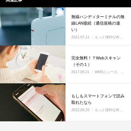
無線ハンディターミナルの無
線LAN接続（通信規格の違
い）
2021.07.11
もっと便利なWMS使いこなし
完全無料！？Webスキャン
（その１）
2017.06.21
WMSニュース
もっと
もしもスマートフォンで読み
取れたなら
2022.06.25
もっと便利なWMS使いこなし