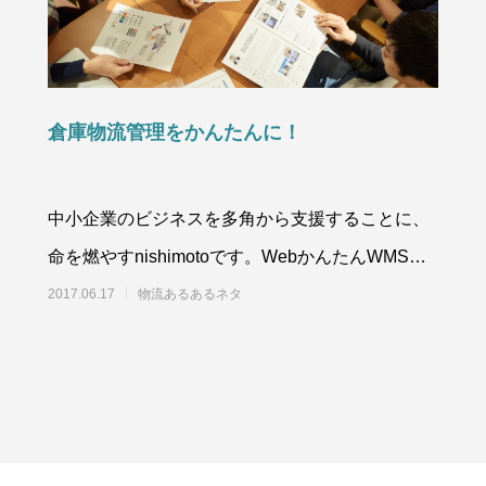
倉庫物流管理をかんたんに！
中小企業のビジネスを多角から支援することに、
命を燃やすnishimotoです。WebかんたんWMSの
開発原点に戻ると、倉庫物
2017.06.17
物流あるあるネタ