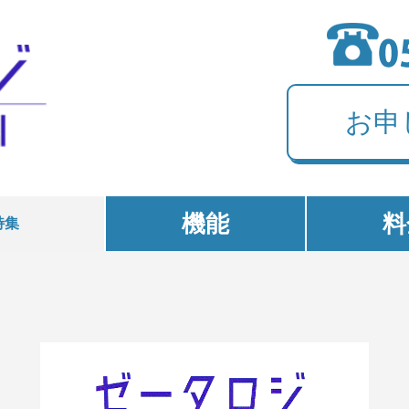
お申
機能
料
特集