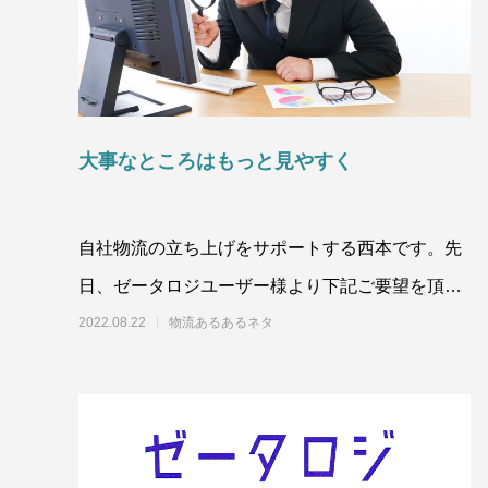
大事なところはもっと見やすく
自社物流の立ち上げをサポートする西本です。先
日、ゼータロジユーザー様より下記ご要望を頂き
ました。
2022.08.22
物流あるあるネタ