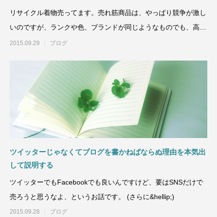
リサイクル着物売ってます。売れ筋商品は、やっぱり競争が激し
いのですが、ランクや色、ブランドが同じようなものでも、高く
ても売れるものと50
2015.09.29
ブログ
ツイッターじゃなくてブログを書かねばならぬ理由を本気出
して説明する
ツイッターでもFacebookでも良いんですけど、要はSNSだけで
売ろうと思うなよ、というお話です。 (さらに&hellip;)
2015.09.28
ブログ