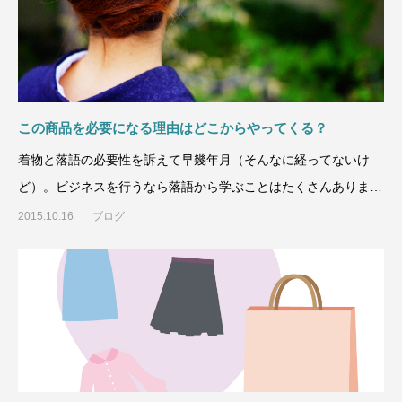
この商品を必要になる理由はどこからやってくる？
着物と落語の必要性を訴えて早幾年月（そんなに経ってないけ
ど）。ビジネスを行うなら落語から学ぶことはたくさんあります
よ。薀蓄力も付きます。
2015.10.16
ブログ