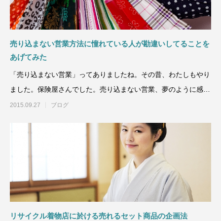
売り込まない営業方法に憧れている人が勘違いしてることを
あげてみた
「売り込まない営業」ってありましたね。その昔、わたしもやり
ました。保険屋さんでした。売り込まない営業、夢のように感じ
ました。でも、そ
2015.09.27
ブログ
リサイクル着物店に於ける売れるセット商品の企画法