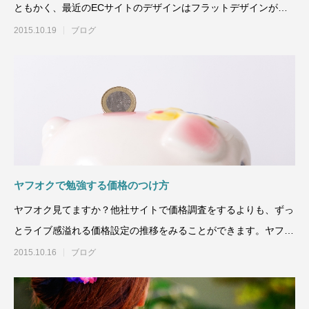
ともかく、最近のECサイトのデザインはフラットデザインが主
流ですね。まだ古
2015.10.19
ブログ
ヤフオクで勉強する価格のつけ方
ヤフオク見てますか？他社サイトで価格調査をするよりも、ずっ
とライブ感溢れる価格設定の推移をみることができます。ヤフオ
クで高値で落
2015.10.16
ブログ