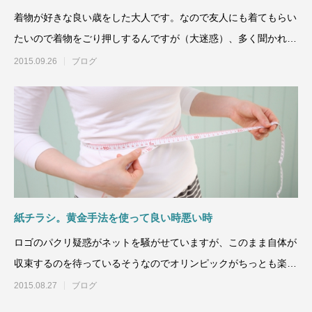
着物が好きな良い歳をした大人です。なので友人にも着てもらい
たいので着物をごり押しするんですが（大迷惑）、多く聞かれる
のは「着物は高いし何買っ
2015.09.26
ブログ
紙チラシ。黄金手法を使って良い時悪い時
ロゴのパクリ疑惑がネットを騒がせていますが、このまま自体が
収束するのを待っているそうなのでオリンピックがちっとも楽し
みじゃなくなってるうえに
2015.08.27
ブログ