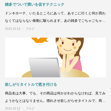
雑多でついで買いを促すテクニック
ドンキホーテ、いたるところにあって、あそこに行くと何か買わ
なくてはならない衝動に駆られます。あの雑多でごちゃごちゃし
てて何が売りたいのか
2015.10.13
ブログ
欲しがりタイトルで惹き付ける
商品名は大事。でも、その商品は何かがわからなければ、見てみ
ようかなとはなりません。惚れさせ欲しがらせタイトルで、商品
ページへ必ず誘導
2015.10.12
ブログ