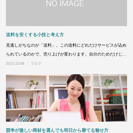
送料を安くする小技と考え方
見逃しがちなのが「送料」。この送料にどれだけサービスが込め
られているのかで、売り上げが変わります。自分のためだけじゃ
なくて、顧客サー
2015.10.08
ブログ
競争が激しい商材を選んでも明日から勝てる魅せ方