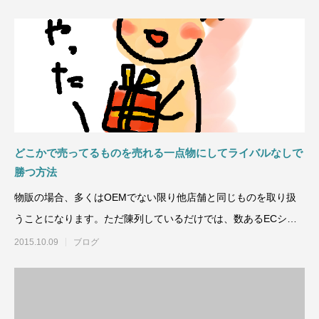
どこかで売ってるものを売れる一点物にしてライバルなしで
勝つ方法
物販の場合、多くはOEMでない限り他店舗と同じものを取り扱
うことになります。ただ陳列しているだけでは、数あるECショ
ップに埋もれてしまい
2015.10.09
ブログ